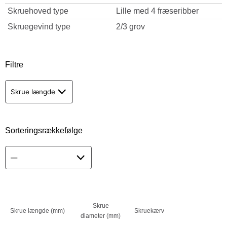
Skruehoved type
Lille med 4 fræseribber
Skruegevind type
2/3 grov
Filtre
Skrue længde
Sorteringsrækkefølge
Skrue
Skrue længde (mm)
Skruekærv
diameter (mm)