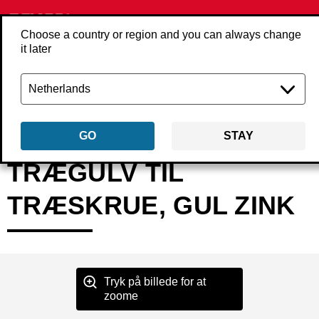
Choose a country or region and you can always change
it later
Tilbage
Produkter
Befæstigelse
Skruer
Båndede skruer
RHxxM
GO
STAY
TRÆGULV TIL
TRÆSKRUE, GUL ZINK
Tryk på billede for at
zoome