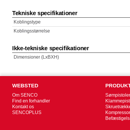
Tekniske specifikationer
Koblingstype
Koblingsstørrelse
Ikke-tekniske specifikationer
Dimensioner (LxBXH)
WEBSTED
PRODUK
Om SENCO
Sømpistole
Find en forhandler
Klammepist
Kontakt os
Skruetrækk
SENCOPLUS
Kompressor
Befæstigel