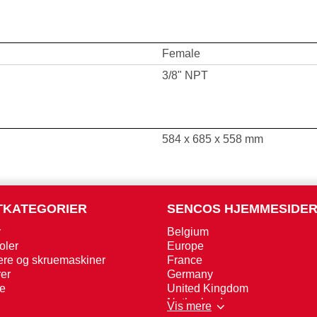
Female
3/8" NPT
584 x 685 x 558 mm
TKATEGORIER
SENCOS HJEMMESIDE
r
Belgium
oler
Europe
ere og skruemaskiner
France
er
Germany
se
United Kingdom
Netherlands
Vis mere
Norway