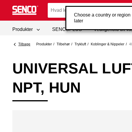
Choose a country or region
later
Produkter
SENCOPLUS
Vedligehold dit væ
Tilbage
Produkter
Tilbehør
Trykluft
Koblinger & Nippeler
4
UNIVERSAL LUF
NPT, HUN