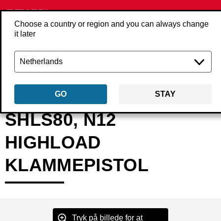
Choose a country or region and you can always change
it later
Tilbage
Produkter
Værktøjer
Automatisering
High Load
EM0470
GO
STAY
SHLS80, N12
HIGHLOAD
KLAMMEPISTOL
Tryk på billede for at