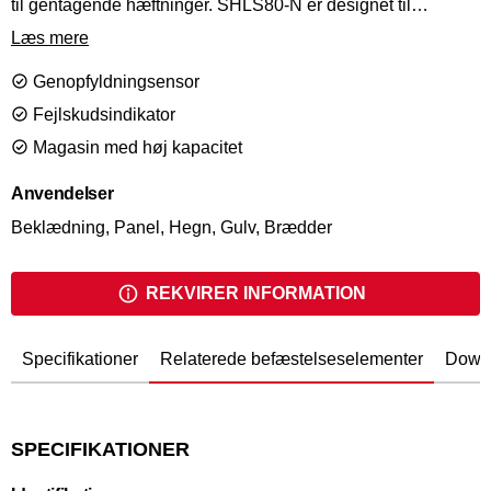
til gentagende hæftninger. SHLS80-N er designet til
permanent installation på automatiserede produktionslinjer.
Læs mere
SHLS80-N kan affyre N-stifter på 25mm til 63mm.
Genopfyldningsensor
Fejlskudsindikator
Magasin med høj kapacitet
Anvendelser
Beklædning, Panel, Hegn, Gulv, Brædder
REKVIRER INFORMATION
Specifikationer
Relaterede befæstelseselementer
Down
SPECIFIKATIONER