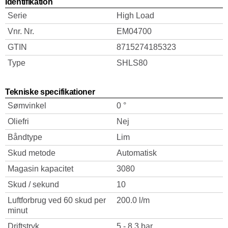
Identifikation
Serie
High Load
Vnr. Nr.
EM04700
GTIN
8715274185323
Type
SHLS80
Tekniske specifikationer
Sømvinkel
0 °
Oliefri
Nej
Båndtype
Lim
Skud metode
Automatisk
Magasin kapacitet
3080
Skud / sekund
10
Luftforbrug ved 60 skud per
200.0 l/m
minut
Driftstryk
5 - 8.3 bar