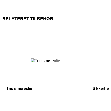
RELATERET TILBEHØR
Trio smøreolie
Sikkerheds