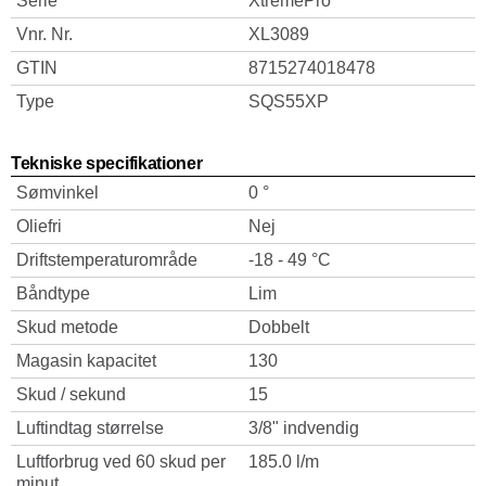
Serie
XtremePro
Vnr. Nr.
XL3089
GTIN
8715274018478
Type
SQS55XP
Tekniske specifikationer
Sømvinkel
0 °
Oliefri
Nej
Driftstemperaturområde
-18 - 49 °C
Båndtype
Lim
Skud metode
Dobbelt
Magasin kapacitet
130
Skud / sekund
15
Luftindtag størrelse
3/8" indvendig
Luftforbrug ved 60 skud per
185.0 l/m
minut