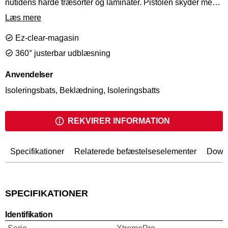
nutidens hårde træsorter og laminater. Pistolen skyder med
S klammer fra 44-90mm.
Læs mere
Ez-clear-magasin
360° justerbar udblæsning
Anvendelser
Isoleringsbats, Beklædning, Isoleringsbatts
REKVIRER INFORMATION
Specifikationer
Relaterede befæstelseselementer
Down
SPECIFIKATIONER
Identifikation