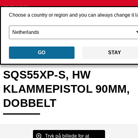
Choose a country or region and you can always change it l
GO
STAY
Tilbage
Produkter
Værktøjer
Klammepistoler
Klammepistol, kraftig 
SQS55XP-S, HW
KLAMMEPISTOL 90MM,
DOBBELT
Tryk på billede for at