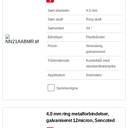
3
Søm diameter
4.0 mm
Søm skaft
Ring skaft
Sømvinkel
34 °
Båndtype
Plastbåndet
Finish
Almindelig
galvaniseret
Trådmateriale
Kulstofstål med
standardtrækstyrke
Applikation
Indendørs
Sammenligne
4,0 mm ring metalforbindelser,
galvaniseret 12micron, Sencoted