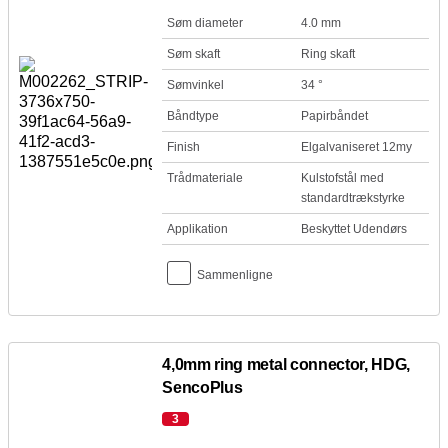
Søm diameter
4.0 mm
Søm skaft
Ring skaft
Sømvinkel
34 °
Båndtype
Papirbåndet
Finish
Elgalvaniseret 12my
Trådmateriale
Kulstofstål med
standardtrækstyrke
Applikation
Beskyttet Udendørs
Sammenligne
4,0mm ring metal connector, HDG,
SencoPlus
3