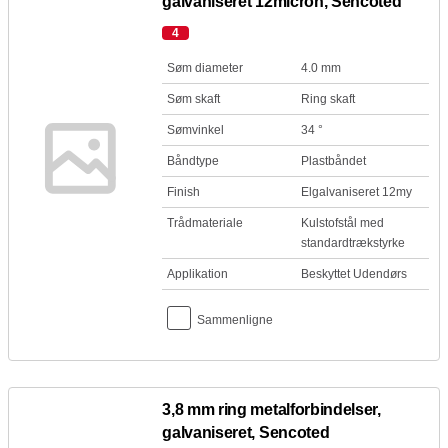
galvaniseret 12micron, Sencoted
4
Søm diameter
4.0 mm
Søm skaft
Ring skaft
Sømvinkel
34 °
Båndtype
Plastbåndet
Finish
Elgalvaniseret 12my
Trådmateriale
Kulstofstål med
standardtrækstyrke
Applikation
Beskyttet Udendørs
Sammenligne
3,8 mm ring metalforbindelser,
galvaniseret, Sencoted