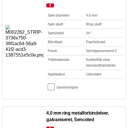
3
Søm diameter
4.0 mm
Søm skaft
Ring skaft
Sømvinkel
34 °
Båndtype
Papirbåndet
Finish
Varmtgalvaniseret 2
Trådmateriale
Kulstofstål med
standardtrækstyrke
Applikation
Udendørs
Sammenligne
4,0 mm ring metalforbindelser,
galvaniseret, Sencoted