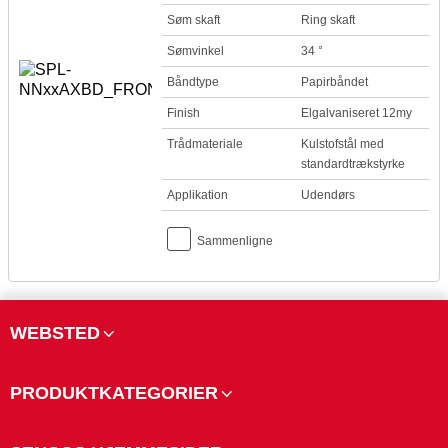
Søm skaft
Ring skaft
Sømvinkel
34 °
Båndtype
Papirbåndet
Finish
Elgalvaniseret 12my
Trådmateriale
Kulstofstål med
standardtrækstyrke
Applikation
Udendørs
Sammenligne
WEBSTED
PRODUKTKATEGORIER