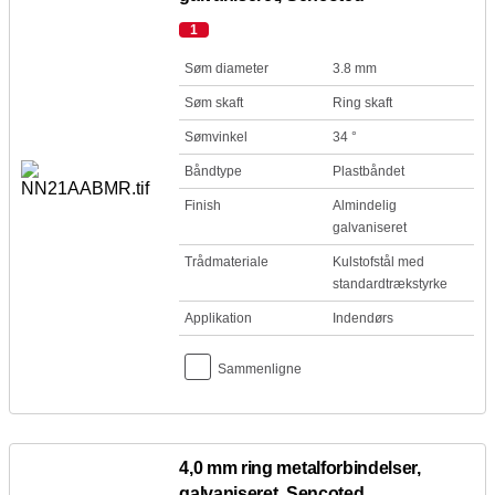
1
Søm diameter
3.8 mm
Søm skaft
Ring skaft
Sømvinkel
34 °
Båndtype
Plastbåndet
Finish
Almindelig
galvaniseret
Trådmateriale
Kulstofstål med
standardtrækstyrke
Applikation
Indendørs
Sammenligne
4,0 mm ring metalforbindelser,
galvaniseret, Sencoted