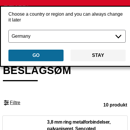
Choose a country or region and you can always change
it later
Tilbage
Produkter
Befæstigelse
Søm
Beslagsøm
GO
STAY
BESLAGSØM
Filtre
10 produkt
3,8 mm ring metalforbindelser,
galvaniseret, Sencoted