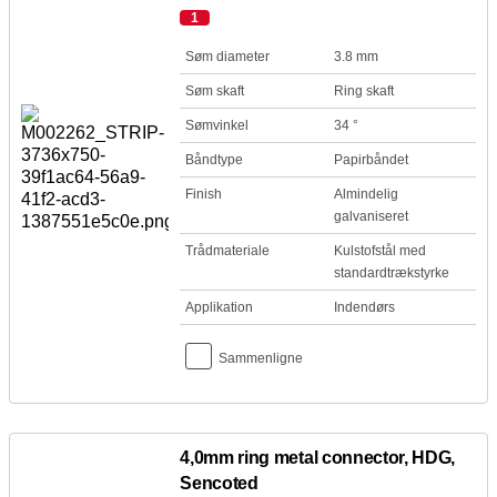
1
Søm diameter
3.8 mm
Søm skaft
Ring skaft
Sømvinkel
34 °
Båndtype
Papirbåndet
Finish
Almindelig
galvaniseret
Trådmateriale
Kulstofstål med
standardtrækstyrke
Applikation
Indendørs
Sammenligne
4,0mm ring metal connector, HDG,
Sencoted