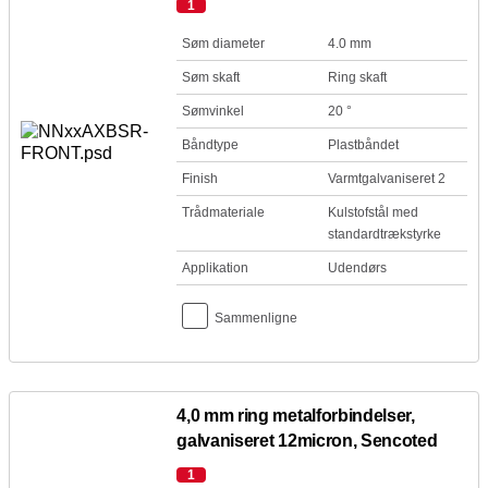
1
Søm diameter
4.0 mm
Søm skaft
Ring skaft
Sømvinkel
20 °
Båndtype
Plastbåndet
Finish
Varmtgalvaniseret 2
Trådmateriale
Kulstofstål med
standardtrækstyrke
Applikation
Udendørs
Sammenligne
4,0 mm ring metalforbindelser,
galvaniseret 12micron, Sencoted
1