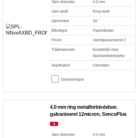
Søm diameter
4.0 mm
Søm skaft
Ring skaft
Sømvinkel
34 °
Båndtype
Papirbåndet
Finish
Varmtgalvaniseret 2
Trådmateriale
Kulstofstål med
standardtrækstyrke
Applikation
Udendørs
Sammenligne
4,0 mm ring metalforbindelser,
galvaniseret 12micron, SencoPlus
3
Søm diameter
4.0 mm