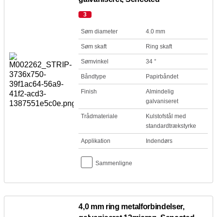
3
Søm diameter
4.0 mm
Søm skaft
Ring skaft
Sømvinkel
34 °
Båndtype
Papirbåndet
Finish
Almindelig
galvaniseret
Trådmateriale
Kulstofstål med
standardtrækstyrke
Applikation
Indendørs
Sammenligne
4,0 mm ring metalforbindelser,