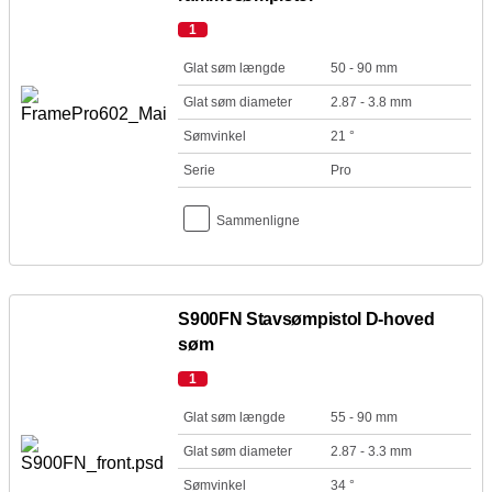
1
Glat søm længde
50 - 90 mm
Glat søm diameter
2.87 - 3.8 mm
Sømvinkel
21 °
Serie
Pro
Sammenligne
S900FN Stavsømpistol D-hoved
søm
1
Glat søm længde
55 - 90 mm
Glat søm diameter
2.87 - 3.3 mm
Sømvinkel
34 °