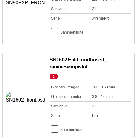
Sømvinkel
21 °
Serie
XtremePro
Sammenligne
SN1602 Fuld rundhoved,
rammesømpistol
1
Glat søm længde
100 - 160 mm
Glat søm diameter
3.8 - 4.6 mm
Sømvinkel
21 °
Serie
Pro
Sammenligne