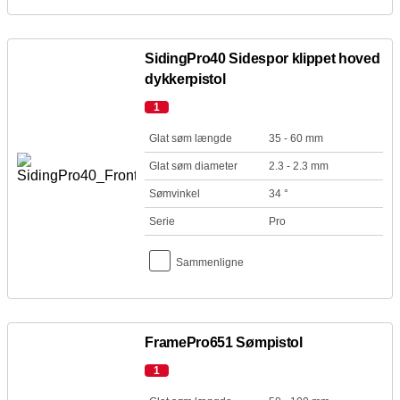
SidingPro40 Sidespor klippet hoved
dykkerpistol
1
Glat søm længde
35 - 60 mm
Glat søm diameter
2.3 - 2.3 mm
Sømvinkel
34 °
Serie
Pro
Sammenligne
FramePro651 Sømpistol
1