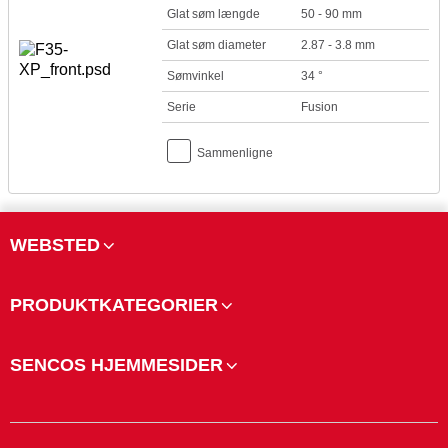
Glat søm længde
50 - 90 mm
Glat søm diameter
2.87 - 3.8 mm
Sømvinkel
34 °
Serie
Fusion
Sammenligne
WEBSTED
PRODUKTKATEGORIER
SENCOS HJEMMESIDER