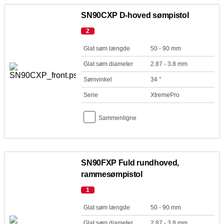
SN90CXP D-hoved sømpistol
2
Glat søm længde
50 - 90 mm
Glat søm diameter
2.87 - 3.8 mm
Sømvinkel
34 °
Serie
XtremePro
Sammenligne
SN90FXP Fuld rundhoved,
rammesømpistol
1
Glat søm længde
50 - 90 mm
Glat søm diameter
2.87 - 3.8 mm