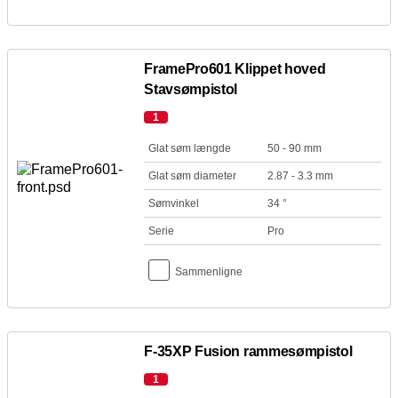
FramePro601 Klippet hoved
Stavsømpistol
1
Glat søm længde
50 - 90 mm
Glat søm diameter
2.87 - 3.3 mm
Sømvinkel
34 °
Serie
Pro
Sammenligne
F-35XP Fusion rammesømpistol
1