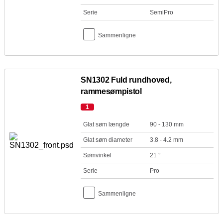
Serie
SemiPro
Sammenligne
SN1302 Fuld rundhoved,
rammesømpistol
1
Glat søm længde
90 - 130 mm
Glat søm diameter
3.8 - 4.2 mm
Sømvinkel
21 °
Serie
Pro
Sammenligne