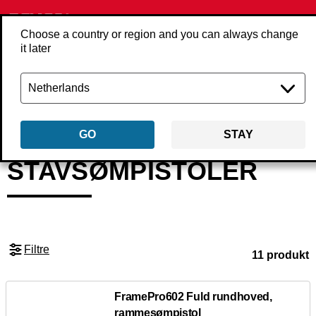
Choose a country or region and you can always change
it later
Tilbage
Produkter
Værktøjer
Sømpistoler
Stavsømpistoler
GO
STAY
STAVSØMPISTOLER
Filtre
11 produkt
FramePro602 Fuld rundhoved,
rammesømpistol