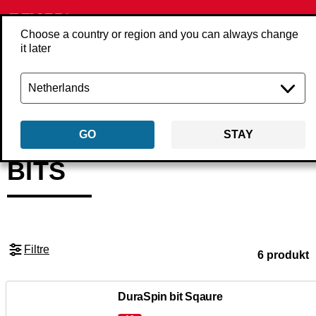
Choose a country or region and you can always change
it later
Tilbage
Produkter
Tilbehør
Tilbehør til skruer
Bits
GO
STAY
BITS
Filtre
6 produkt
DuraSpin bit Sqaure